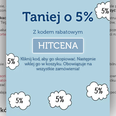
nie, dźwięki i wgrane funkcje dają rozrywkę, ale nie zostawiają wie
uconego scenariusza sprawiają, że to
dziecko samo zaczyna tworzyć 
Taniej o 5%
ukacyjne
, takie jak
łowienie rybek na magnes
. Mimo prostoty konstr
ego typu aktywności uczą cierpliwości, skupienia i precyzji ruchów, 
maluch dopasowuje kształty, kolory czy liczby. Wspomagają one logic
Z kodem rabatowym
orter w formie domku, drzewka czy choinki
zachęca do aktywności nie
HITCENA
Kliknij kod, aby go skopiować. Następnie
wklej go w koszyku. Obowiązuje na
nie. Drewniane zabawki doskonale to umożliwiają — są trwałe, stabil
wszystkie zamówienia!
sori
uczą przez praktykę. Maluch próbuje, dotyka, przekręca, dopasow
tatowej
rozwijają koordynację ręka–oko, a jednocześnie dają dziecku s
 pojęcia liczb i zegara poprzez zabawę, a nie naukę „na siłę”.
lające manipulować elementami — idealnie wpisują się w zasady peda
wyków