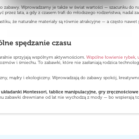
 do zabawy. Wprowadzamy je także w świat wartości — szacunku do 
 przez lata, a gdy z czasem trafi do młodszego rodzeństwa, nadal 
astiku, że naturalne materiały są równie atrakcyjne — a często naw
ólne spędzanie czasu
turalnie sprzyjają wspólnym aktywnościom.
Wspólne łowienie rybek
,
ozmów i śmiechu. To zabawki, które nie zasłaniają rodzica technolog
y, mądry i ekologiczny. Wprowadzają do zabawy spokój, kreatywność 
układanki Montessori, tablice manipulacyjne, gry zręcznościowe 
u zabawki drewniane od lat nie wychodzą z mody — bo wspierają to, 