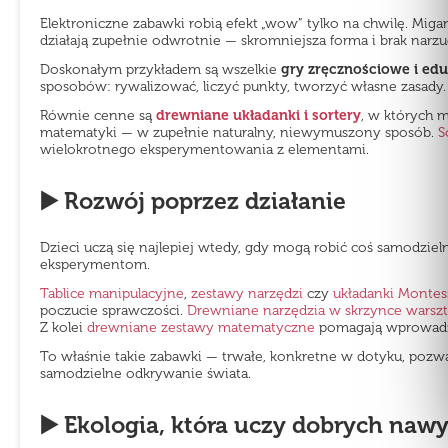
Elektroniczne zabawki robią efekt „wow” tylko na chwilę. Miga
działają zupełnie odwrotnie — skromniejsza forma i brak narz
Doskonałym przykładem są wszelkie
gry zręcznościowe i ed
sposobów: rywalizować, liczyć punkty, tworzyć własne zasady. T
Równie cenne są
drewniane układanki i sortery
, w których 
matematyki — w zupełnie naturalny, niewymuszony sposób.
S
wielokrotnego eksperymentowania z elementami.
▶️ Rozwój poprzez działanie
Dzieci uczą się najlepiej wtedy, gdy mogą robić coś samodziel
eksperymentom.
Tablice manipulacyjne
,
zestawy narzędzi
czy
układanki Montes
poczucie sprawczości.
Drewniane narzędzia w skrzynce warsz
Z kolei
drewniane zestawy matematyczne
pomagają wprowadzać
To właśnie takie zabawki — trwałe, konkretne w dotyku, pozwa
samodzielne odkrywanie świata.
▶️ Ekologia, która uczy dobrych na