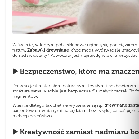
W świecie, w którym półki sklepowe uginają się pod ciężarem
natury.
Zabawki drewniane
, choć mogą wydawać się „tradycy
do nich wracamy? Powodów jest naprawdę wiele, a wszystkie s
▶️ Bezpieczeństwo, które ma znaczen
Drewno jest materiałem naturalnym, trwałym i pozbawionym to
struktura sama w sobie jest bezpieczna dla małych rączek. Rod
fragmentów.
Właśnie dlatego tak chętnie wybierane są np.
drewniane zest
pacjentów drewnianymi narzędziami bez ryzyka, że coś pęknie 
niebezpieczeństwo.
▶️ Kreatywność zamiast nadmiaru b