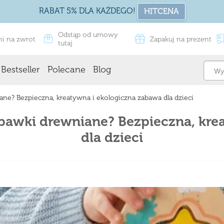
RABAT 5% DLA KAŻDEGO!
HITCENA
Odstąp od umowy
ni na zwrot
Zapakuj na prezent
tutaj
Bestseller
Polecane
Blog
ne? Bezpieczna, kreatywna i ekologiczna zabawa dla dzieci
bawki drewniane? Bezpieczna, kre
dla dzieci