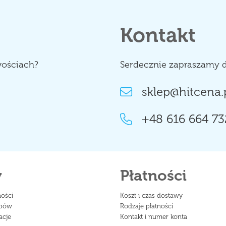
Kontakt
wościach?
Serdecznie zapraszamy d
sklep@hitcena.
+48 616 664 73
y
Płatności
ności
Koszt i czas dostawy
upów
Rodzaje płatności
acje
Kontakt i numer konta