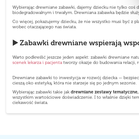
Wybierając drewniane zabawki, dajemy dziecku nie tylko coś
biodegradowalnym i trwałym. Drewniana zabawka będzie służyć
Co więcej, pokazujemy dziecku, że nie wszystko musi być z pl
wobec otaczającego nas świata.
▶️ Zabawki drewniane wspierają wsp
Warto podkreślić jeszcze jeden aspekt: zabawki drewniane na
scenek lekarza i pacjenta
tworzy okazje do budowania relacji, r
Drewniane zabawki to inwestycja w rozwój dziecka — bezpieczn
cieszą oko estetyką, która nie starzeje się po jednym sezonie.
Wybierając zabawki takie jak
drewniane zestawy tematyczne, 
wszystkim wartościowe doświadczenie. I to właśnie dzięki tem
ciekawość świata.