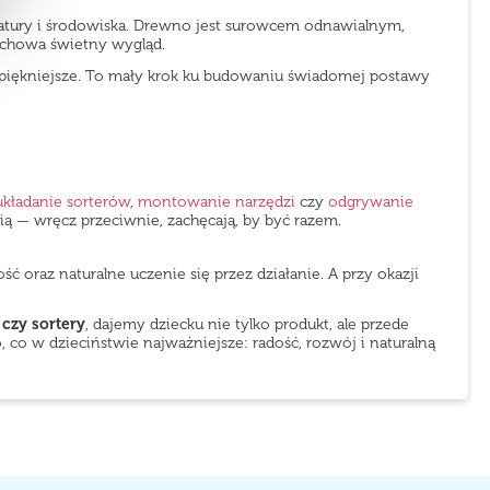
natury i środowiska. Drewno jest surowcem odnawialnym,
zachowa świetny wygląd.
et piękniejsze. To mały krok ku budowaniu świadomej postawy
układanie sorterów
,
montowanie narzędzi
czy
odgrywanie
ią — wręcz przeciwnie, zachęcają, by być razem.
oraz naturalne uczenie się przez działanie. A przy okazji
czy sortery
, dajemy dziecku nie tylko produkt, ale przede
co w dzieciństwie najważniejsze: radość, rozwój i naturalną