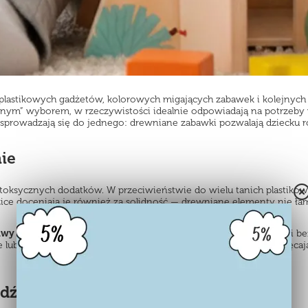
 plastikowych gadżetów, kolorowych migających zabawek i kolejnych 
jnym” wyborem, w rzeczywistości idealnie odpowiadają na potrzeby 
prowadzają się do jednego: drewniane zabawki pozwalają dziecku roz
ie
ksycznych dodatków. W przeciwieństwie do wielu tanich plastikowy
zice doceniają je również za solidność — drewniane elementy nie łam
awy tematyczne
, które pozwalają dzieciom odgrywać role w pełni be
lub się rozpadnie. Naturalne, gładko oszlifowane elementy zachęcaj
odźców