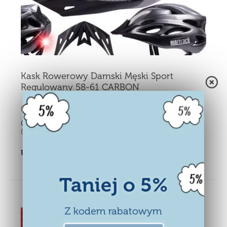
Kask Rowerowy Damski Męski Sport
Regulowany 58-61 CARBON
Kupiło:
14 osób
Cena:
62,90
zł
(Zawiera podatek)
Brak w magazynie
Taniej o 5%
Z kodem rabatowym