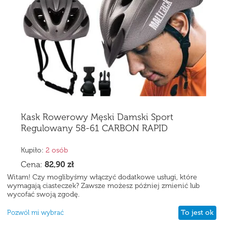
Kask Rowerowy Męski Damski Sport
Regulowany 58-61 CARBON RAPID
Kupiło:
2 osób
Cena:
82,90
zł
(Zawiera podatek)
Witam! Czy moglibyśmy włączyć dodatkowe usługi, które
wymagają ciasteczek? Zawsze możesz później zmienić lub
Brak w magazynie
wycofać swoją zgodę.
To jest ok
Pozwól mi wybrać