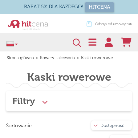
RABAT 5% DLA KAŻDEGO!
HITCENA
 dni na zwrot
Odstąp od umowy tutaj
>
>
Kaski rowerowe
Strona główna
Rowery i akcesoria
Kaski rowerowe
Filtry
Sortowanie
Dostępność