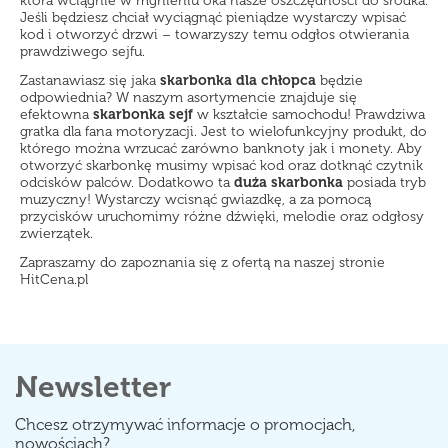
która wciągnie w mgnieniu oka nasze oszczędności do środka.
Jeśli będziesz chciał wyciągnąć pieniądze wystarczy wpisać
kod i otworzyć drzwi – towarzyszy temu odgłos otwierania
prawdziwego sejfu.
Zastanawiasz się jaka
skarbonka dla chłopca
będzie
odpowiednia? W naszym asortymencie znajduje się
efektowna
skarbonka sejf
w kształcie samochodu! Prawdziwa
gratka dla fana motoryzacji. Jest to wielofunkcyjny produkt, do
którego można wrzucać zarówno banknoty jak i monety. Aby
otworzyć skarbonkę musimy wpisać kod oraz dotknąć czytnik
odcisków palców. Dodatkowo ta
duża skarbonka
posiada tryb
muzyczny! Wystarczy wcisnąć gwiazdkę, a za pomocą
przycisków uruchomimy różne dźwięki, melodie oraz odgłosy
zwierzątek.
Zapraszamy do zapoznania się z ofertą na naszej stronie
HitCena.pl
Newsletter
Chcesz otrzymywać informacje o promocjach,
nowościach?