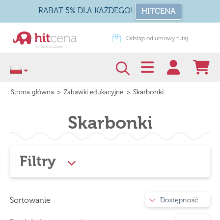
RABAT 5% DLA KAŻDEGO!
HITCENA
dstąp od umowy tutaj
Zapakuj na prezent
>
>
Skarbonki
Strona główna
Zabawki edukacyjne
Skarbonki
Filtry
Sortowanie
Dostępność