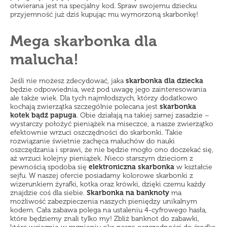
otwierana jest na specjalny kod. Spraw swojemu dziecku
przyjemność już dziś kupując mu wymorzoną skarbonkę!
Mega skarbonka dla
malucha!
Jeśli nie możesz zdecydować, jaka
skarbonka dla dziecka
będzie odpowiednia, weź pod uwagę jego zainteresowania
ale także wiek. Dla tych najmłodszych, którzy dodatkowo
kochają zwierzątka szczególnie polecana jest
skarbonka
kotek bądź papuga
. Obie działają na takiej samej zasadzie –
wystarczy położyć pieniążek na miseczce, a nasze zwierzątko
efektownie wrzuci oszczędności do skarbonki. Takie
rozwiązanie świetnie zachęca maluchów do nauki
oszczędzania i sprawi, że nie będzie mogło ono doczekać się,
aż wrzuci kolejny pieniążek. Nieco starszym dzieciom z
pewnością spodoba się
elektroniczna skarbonka
w kształcie
sejfu. W naszej ofercie posiadamy kolorowe skarbonki z
wizerunkiem żyrafki, kotka oraz krówki, dzięki czemu każdy
znajdzie coś dla siebie.
Skarbonka na banknoty
ma
możliwość zabezpieczenia naszych pieniędzy unikalnym
kodem. Cała zabawa polega na ustaleniu 4-cyfrowego hasła,
które będziemy znali tylko my! Zbliż banknot do zabawki,