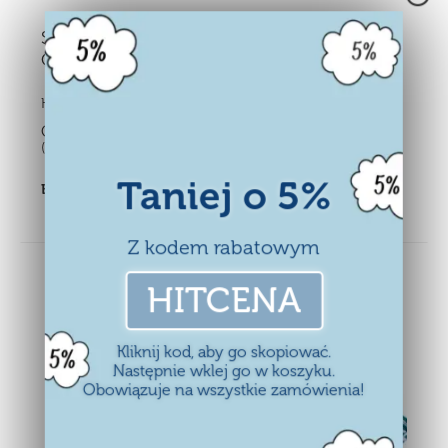
Skarbonka Sejf na Banknoty Monety
Otwierany na PIN
Kupiło:
11 osób
Cena:
49,90
zł
(Zawiera podatek)
Taniej o 5%
Brak w magazynie
Z kodem rabatowym
HITCENA
Kliknij kod, aby go skopiować.
Następnie wklej go w koszyku.
Obowiązuje na wszystkie zamówienia!