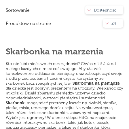
Sortowanie
Dostępność
Produktów na stronie
24
Skarbonka na marzenia
Kto nie lubi mieć swoich oszczędności? Chyba nikt! Już od
małego każdy chce mieć coś swojego. Aby ułatwić
konsekwentne odkładanie pieniędzy oraz zabezpieczyć swoje
środki przed osobami trzecimi często korzystamy ze
skarbonek bądź specjalnych sejfów.
Skarbonka na pieniądze
dla dziecka jest dobrym prezentem na urodziny, Wielkanoc czy
mikołajki. Dzięki zbieraniu pieniędzy uczymy dziecko
odpowiedzialności, wartości pieniądza i sumienności.
Skarbonki
mogą mieć przeróżny kształt np. świnki, słonika,
pieska, misia, uroczego domku, sejfu. Na rynku występują
także różne śmieszne skarbonki z zabawnymi napisami.
Wybór jest ogromny! W ofercie sklepu HitCena znajdziecie
również interaktywne skarbonki takie jak kotek, piesek,
papuga zjadający pieniądze, a także sejf skarbonka, która