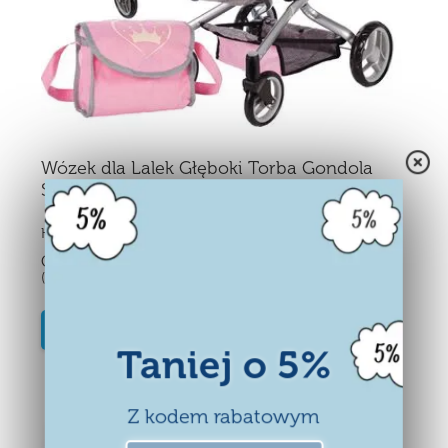
Wózek dla Lalek Głęboki Torba Gondola
Spacerówka Księżniczka
Kupiło:
574 osób
Cena:
187,48
zł
(Zawiera podatek)
KUP
Taniej o 5%
Z kodem rabatowym
Darmowa wysyłka