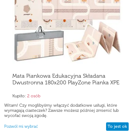
Mata Piankowa Edukacyjna Składana
Dwustronna 180x200 PlayZone Pianka XPE
dla Dzieci
Kupiło:
2 osób
Cena:
69,90
zł
Witam! Czy moglibyśmy włączyć dodatkowe usługi, które
(Zawiera podatek)
wymagają ciasteczek? Zawsze możesz później zmienić lub
wycofać swoją zgodę.
KUP
To jest ok
Pozwól mi wybrać