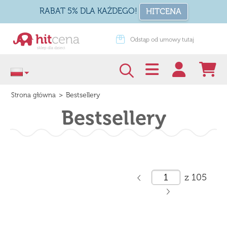
RABAT 5% DLA KAŻDEGO!
HITCENA
Odstąp od umowy tutaj
Zapakuj na prezen
>
Bestsellery
Strona główna
Bestsellery
z
105