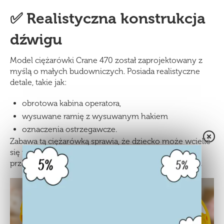
✅ Realistyczna konstrukcja
dźwigu
Model ciężarówki Crane 470 został zaprojektowany z
myślą o małych budowniczych. Posiada realistyczne
detale, takie jak:
obrotowa kabina operatora,
wysuwane ramię z wysuwanym hakiem
oznaczenia ostrzegawcze.
Zabawa tą ciężarówką sprawia, że dziecko może wcielić
się w rolę operatora dźwigu i przenosić lekkie
przedmioty, ćwicząc przy tym koordynację ręka-oko.