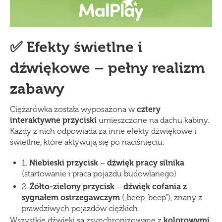
✅ Efekty świetlne i
dźwiękowe – pełny realizm
zabawy
Ciężarówka została wyposażona w
cztery
interaktywne przyciski
umieszczone na dachu kabiny.
Każdy z nich odpowiada za inne efekty dźwiękowe i
świetlne, które aktywują się po naciśnięciu:
1.
Niebieski przycisk
–
dźwięk pracy silnika
(startowanie i praca pojazdu budowlanego)
2.
Żółto-zielony przycisk
–
dźwięk cofania z
sygnałem ostrzegawczym
(„beep-beep”), znany z
prawdziwych pojazdów ciężkich
Wszystkie dźwięki są zsynchronizowane z
kolorowymi