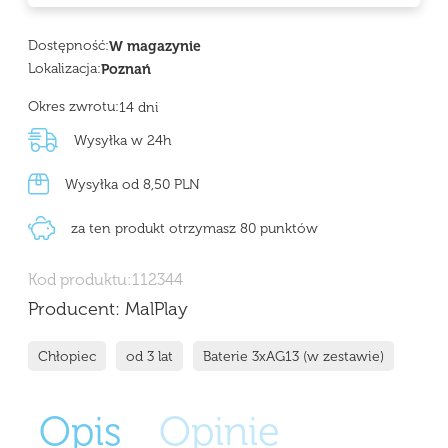
Dostępność:
W magazynie
Lokalizacja:
Poznań
Okres zwrotu:
14 dni
Wysyłka w 24h
Wysyłka od 8,50 PLN
za ten produkt otrzymasz 80 punktów
Kod produktu:
112344
Producent:
MalPlay
Chłopiec
od 3 lat
Baterie 3xAG13 (w zestawie)
Opis
Opinie