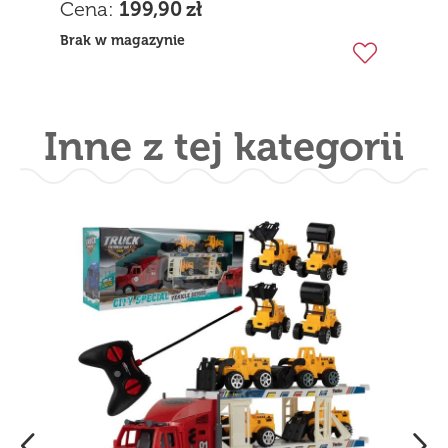
Cena:
199,90
zł
Brak w magazynie
Inne z tej kategorii
Tramwaj do Zabawy Światło i
Dźwięk Otwierane Drzwi
Kupiło:
14 osób
Cena:
54,89
zł