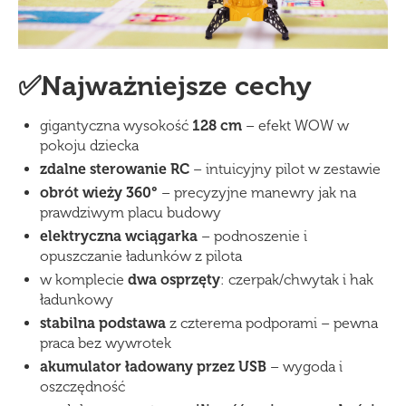
✅Najważniejsze cechy
gigantyczna wysokość
128 cm
– efekt WOW w
pokoju dziecka
zdalne sterowanie RC
– intuicyjny pilot w zestawie
obrót wieży 360°
– precyzyjne manewry jak na
prawdziwym placu budowy
elektryczna wciągarka
– podnoszenie i
opuszczanie ładunków z pilota
w komplecie
dwa osprzęty
: czerpak/chwytak i hak
ładunkowy
stabilna podstawa
z czterema podporami – pewna
praca bez wywrotek
akumulator ładowany przez USB
– wygoda i
oszczędność