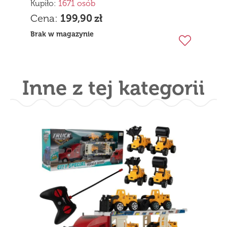
Kupiło:
1671 osób
Cena:
199,90
zł
Brak w magazynie
Inne z tej kategorii
Tir Samochód Auto Ciężarówka
Laweta Zestaw 6 Aut Maszyny Auta
Dla Chłopca
Kupiło:
171 osób
Cena:
56,90
zł