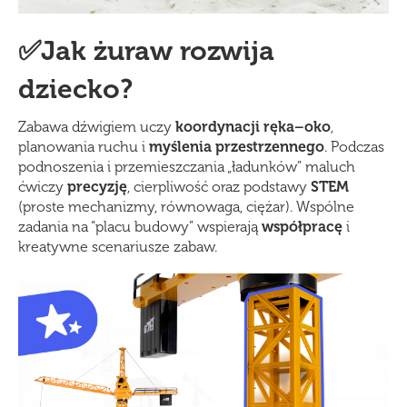
✅Jak żuraw rozwija
dziecko?
Zabawa dźwigiem uczy
koordynacji ręka–oko
,
planowania ruchu i
myślenia przestrzennego
. Podczas
podnoszenia i przemieszczania „ładunków” maluch
ćwiczy
precyzję
, cierpliwość oraz podstawy
STEM
(proste mechanizmy, równowaga, ciężar). Wspólne
zadania na “placu budowy” wspierają
współpracę
i
kreatywne scenariusze zabaw.