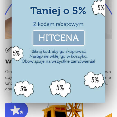
Taniej o 5%
Z kodem rabatowym
HITCENA
✅Obrót 360° i mocna
Kliknij kod, aby go skopiować.
Następnie wklej go w koszyku.
wciągarka
Obowiązuje na wszystkie zamówienia!
Głowica żurawia obraca się dookoła, dzięki czemu łatwo
dojedziesz nad każdy „plac składowy”. Wciągarka płynnie
unosi i opuszcza ładunki, a prowadnice na wysięgniku
dbają o pewne prowadzenie liny.