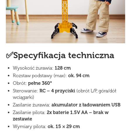
✅Specyfikacja techniczna
Wysokość żurawia:
128 cm
Rozstaw podstawy (max):
ok. 94 cm
Obrót:
pełne 360°
Sterowanie:
RC – 4 przyciski
(obrót L/P, góra/dół
wciągarki)
Zasilanie żurawia:
akumulator z ładowaniem USB
Zasilanie pilota:
2x
baterie 1.5V AA – brak w
zestawie
Wymiary pilota:
ok. 15 × 29 cm