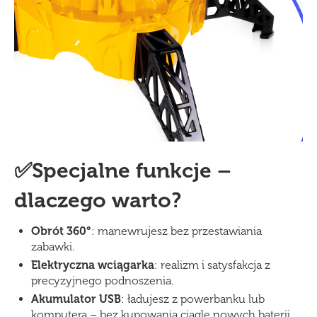
✅Specjalne funkcje –
dlaczego warto?
Obrót 360°
: manewrujesz bez przestawiania
zabawki.
Elektryczna wciągarka
: realizm i satysfakcja z
precyzyjnego podnoszenia.
Akumulator USB
: ładujesz z powerbanku lub
komputera – bez kupowania ciągle nowych baterii.