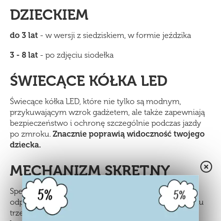
DZIECKIEM
do 3 lat
- w wersji z siedziskiem, w formie jeździka
3 - 8 lat
- po zdjęciu siodełka
ŚWIECĄCE KÓŁKA LED
Świecące kółka LED, które nie tylko są modnym,
przykuwającym wzrok gadżetem, ale także zapewniają
bezpieczeństwo i ochronę szczególnie podczas jazdy
po zmroku.
Znacznie poprawią widoczność twojego
dziecka.
MECHANIZM SKRĘTNY
Specjalny mechanizm skrętny - aby skręcić należy
odpowiednio balansować ciałem. Dzięki zastosowaniu
trzech kółek, hulajnoga jest
stabilniejsza i