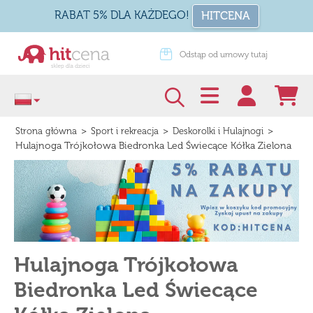
RABAT 5% DLA KAŻDEGO!
HITCENA
Odstąp od umowy tutaj
Zapakuj na prezent
>
>
>
Strona główna
Sport i rekreacja
Deskorolki i Hulajnogi
Hulajnoga Trójkołowa Biedronka Led Świecące Kółka Zielona
Hulajnoga Trójkołowa
Biedronka Led Świecące