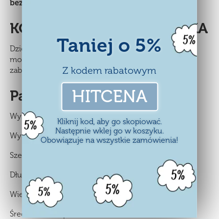
bezpieczniejsza
. Sama utrzymuje się w pionie.
KOSZYCZEK BIEDRONECZKA
Taniej o 5%
Dzięki koszyczkowi w kształcie biedroneczki, który
można zamocować na hulajnodze, Twoje dziecko
Z kodem rabatowym
zabierze ze sobą najpotrzebniejsze drobiazgi.
HITCENA
Parametry:
Wysokości kierownicy: 61 cm / 68 cm / 75 cm
Kliknij kod, aby go skopiować.
Następnie wklej go w koszyku.
Wysokości siedzenia: 27 cm / 28 cm / 29 cm
Obowiązuje na wszystkie zamówienia!
Szerokość: 26,0 cm
Długość: 59,0 cm
Wielkość biedronki: 16,5 x 7,0 x 18,5 cm
Średnica kółek przednich: 11,5 cm