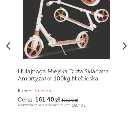
Kupiło:
2 osób
Cena:
899,00
zł
a Składana
bieska
0
zł