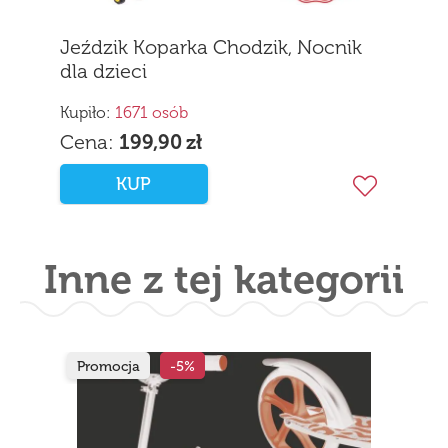
Jeździk Koparka Chodzik, Nocnik
dla dzieci
Kupiło:
1671 osób
Cena:
199,90
zł
KUP
Inne z tej kategorii
Darmowa wysyłka
Hulajnoga Elektryczna E-cr
Scoopes z Amortyzacją Duż
10" Zasięg 35km