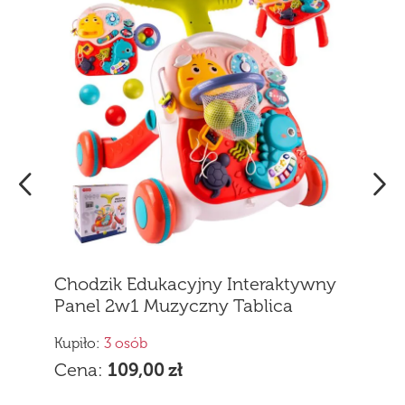
Chodzik Pchacz Interaktywny 3w1
Stolik Edukacyjny dla Dziecka
Różowy
Kupiło:
5 osób
Cena:
159,90
zł