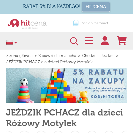
RABAT 5% DLA KAŻDEGO!
HITCENA
365 dni na zwrot
Odstąp od umowy tutaj
>
>
>
Strona główna
Zabawki dla malucha
Chodziki i Jeździki
JEŹDZIK PCHACZ dla dzieci Różowy Motylek
JEŹDZIK PCHACZ dla dzieci
Różowy Motylek