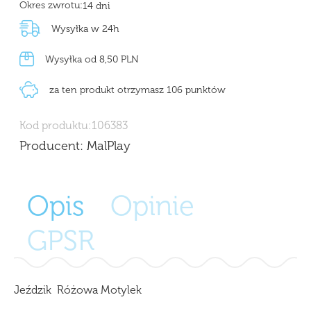
Okres zwrotu:
14 dni
Wysyłka w 24h
Wysyłka od 8,50 PLN
za ten produkt otrzymasz 106 punktów
Kod produktu:
106383
Producent:
MalPlay
Opis
Opinie
GPSR
Jeździk Różowa Motylek