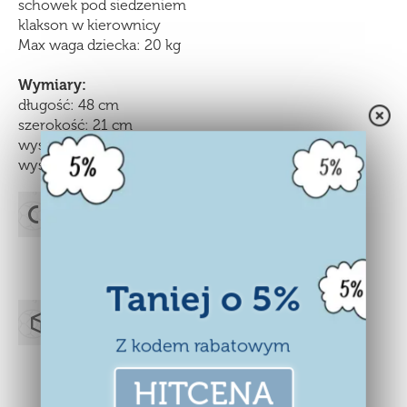
schowek pod siedzeniem
klakson w kierownicy
Max waga dziecka: 20 kg
Wymiary:
długość: 48 cm
szerokość: 21 cm
wysokość do oparcia: 40 cm
wysokość do siedzenia od ziemi: 19 cm
Wszystkie zabawki sprzedawane w
naszym sklepie posiadają niezbędne
certyfikaty CE
.
Taniej o 5%
Zabawka sprzedawana wraz
z
Z kodem rabatowym
opakowaniem
.
HITCENA