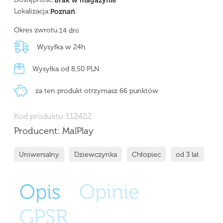
Brak w magazynie
Lokalizacja:
Poznań
Okres zwrotu:
14 dni
Wysyłka w 24h
Wysyłka od 8,50 PLN
za ten produkt otrzymasz 66 punktów
Kod produktu:
112422
Producent:
MalPlay
Uniwersalny
Dziewczynka
Chłopiec
od 3 lat
Opis
Opinie
GPSR