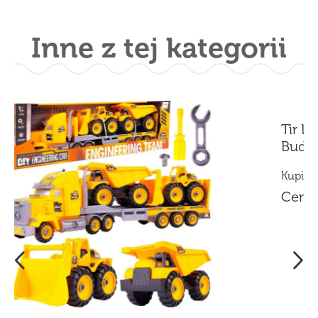
Inne z tej kategorii
Tramwaj do Zabawy Światło 
Dźwięk Otwierane Drzwi
Kupiło:
14 osób
Cena:
54,89
zł