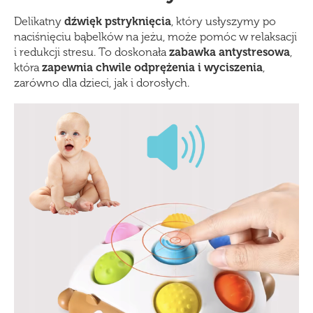
Delikatny
d
źwięk pstryknięcia
, który usłyszymy po
naciśnięciu bąbelków na jeżu, może pomóc w relaksacji
i redukcji stresu. To doskonała
zabawka antystresowa
,
która
zapewnia chwile odpr
ężenia i wyciszenia
,
zarówno dla dzieci, jak i dorosłych.