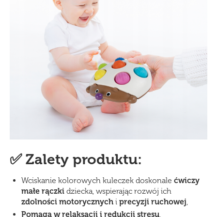
✅ Zalety produktu:
Wciskanie kolorowych kuleczek doskonale
ćwiczy
małe rączki
dziecka, wspierając rozwój ich
zdolno
ści motorycznych
i
precyzji ruchowej
,
Pomaga w relaksacji i redukcji stresu
,