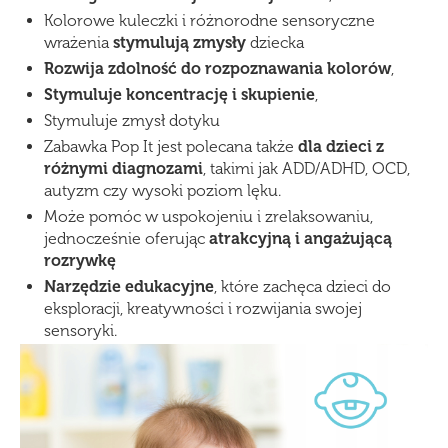
Kolorowe kuleczki i różnorodne sensoryczne
wrażenia
stymulują zmysły
dziecka
Rozwija zdolność do rozpoznawania kolorów
,
Stymuluje koncentrację i skupienie
,
Stymuluje zmysł dotyku
Zabawka Pop It jest polecana także
dla dzieci z
r
óżnymi diagnozami
, takimi jak ADD/ADHD, OCD,
autyzm czy wysoki poziom lęku.
Może pomóc w uspokojeniu i zrelaksowaniu,
jednocześnie oferując
atrakcyjną i angażującą
rozrywkę
Narzędzie edukacyjne
, które zachęca dzieci do
eksploracji, kreatywności i rozwijania swojej
sensoryki.