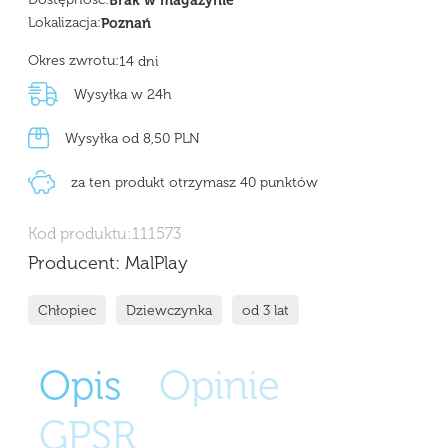
Brak w magazynie
Lokalizacja:
Poznań
Okres zwrotu:
14 dni
Wysyłka w 24h
Wysyłka od 8,50 PLN
za ten produkt otrzymasz 40 punktów
Kod produktu:
111573
Producent:
MalPlay
Chłopiec
Dziewczynka
od 3 lat
Opis
Opinie
GPSR