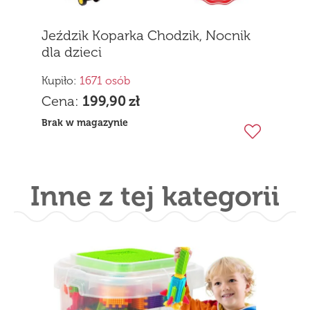
Jeździk Koparka Chodzik, Nocnik
dla dzieci
Kupiło:
1671 osób
Cena:
199,90
zł
Brak w magazynie
Inne z tej kategorii
Samochód Ciężarówka Laweta z 4
autami 1:16