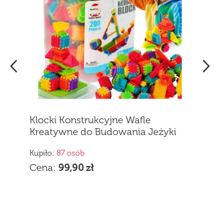
Kupiło:
151 osób
Cena:
39,80
zł