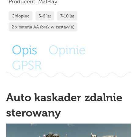
Producent:
MalPlay
Chłopiec
5-6 lat
7-10 lat
2 x bateria AA (brak w zestawie)
Opis
Opinie
GPSR
Auto kaskader zdalnie
sterowany