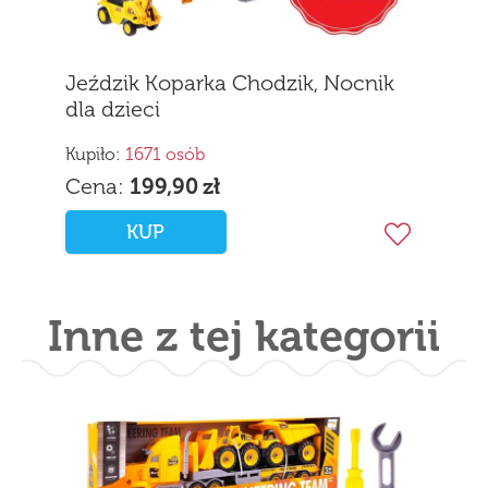
Jeździk Koparka Chodzik, Nocnik
dla dzieci
Kupiło:
1671 osób
Cena:
199,90
zł
KUP
Inne z tej kategorii
Tir Laweta RC z 4 Pojazdami
Budowlanymi na Pilota