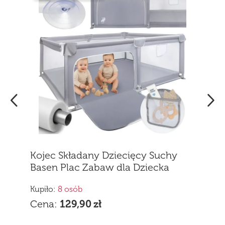
Łóżeczko Turystyczne
Dwupoziomowe Składane Kojec
dla Dziecka Materac Torba PILO
Kupiło:
3 osób
Cena:
189,90
zł