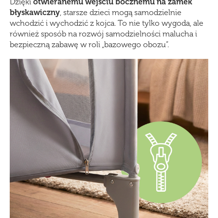
Dzięki
otwieranemu wejściu bocznemu na zamek
błyskawiczny
, starsze dzieci mogą samodzielnie
wchodzić i wychodzić z kojca. To nie tylko wygoda, ale
również sposób na rozwój samodzielności malucha i
bezpieczną zabawę w roli „bazowego obozu”.