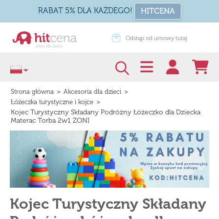
RABAT 5% DLA KAŻDEGO!
HITCENA
dstąp od umowy tutaj
Zapakuj na prezent
>
>
Strona główna
Akcesoria dla dzieci
>
Łóżeczka turystyczne i kojce
Kojec Turystyczny Składany Podróżny Łóżeczko dla Dziecka
Materac Torba 2w1 ZONI
Kojec Turystyczny Składany