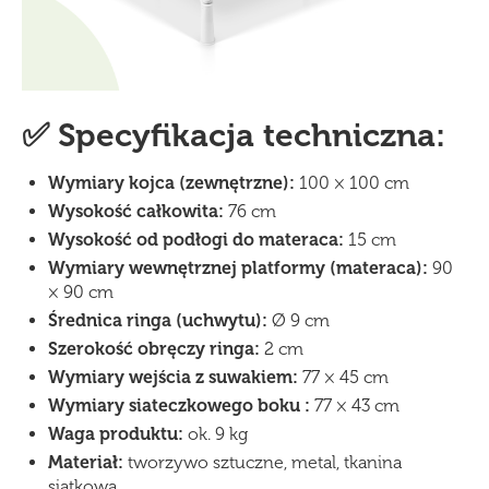
✅ Specyfikacja techniczna:
Wymiary kojca (zewnętrzne):
100 × 100 cm
Wysokość całkowita:
76 cm
Wysokość od podłogi do materaca:
15 cm
Wymiary wewnętrznej platformy (materaca):
90
× 90 cm
Średnica ringa (uchwytu):
Ø 9 cm
Szerokość obręczy ringa:
2 cm
Wymiary wejści
a
z suwakiem:
77 × 45 cm
Wymiary siateczkowego boku :
77 × 43 cm
Waga produktu:
ok. 9 kg
Materiał:
tworzywo sztuczne, metal, tkanina
siatkowa