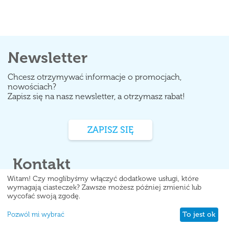
Newsletter
Chcesz otrzymywać informacje o promocjach,
nowościach?
Zapisz się na nasz newsletter, a otrzymasz rabat!
ZAPISZ SIĘ
Kontakt
Witam! Czy moglibyśmy włączyć dodatkowe usługi, które
Serdecznie zapraszamy do kontaktu pon - pt w
wymagają ciasteczek? Zawsze możesz później zmienić lub
wycofać swoją zgodę.
godzinach 8:00-18:00.
To jest ok
Pozwól mi wybrać