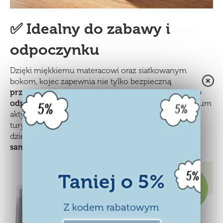
✅ Idealny do zabawy i
odpoczynku
Dzięki miękkiemu materacowi oraz siatkowanym
bokom, kojec zapewnia nie tylko bezpieczną
przestrzeń do zabawy
, ale i komfortowe
miejsce do
odpoczynku
. Może pełnić funkcję domowego centrum
aktywności, ale także sprawdzi się jako łóżeczko
turystyczne. Boczne wejście z suwakiem pozwala
dziecku samodzielnie wchodzić i wychodzić,
ucząc
samodzielności i dając poczucie wolności.
Taniej o 5%
Z kodem rabatowym