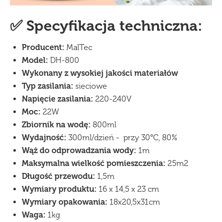
✅ Specyfikacja techniczna:
Producent:
MalTec
Model:
DH-800
Wykonany z wysokiej jakości materiałów
Typ zasilania:
sieciowe
Napięcie zasilania:
220-240V
Moc:
22W
Zbiornik na wodę:
800ml
Wydajność:
300ml/dzień - przy 30°C, 80%
Wąż do odprowadzania wody:
1m
Maksymalna wielkość pomieszczenia:
25m2
Długość przewodu:
1,5m
Wymiary produktu:
16 x 14,5 x 23 cm
Wymiary opakowania:
18x20,5x31cm
Waga:
1kg