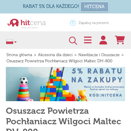
RABAT 5% DLA KAŻDEGO!
HITCENA
Zapakuj na prezent
Darmowa dostawa od 99 zł
>
>
>
Strona główna
Akcesoria dla dzieci
Nawilżacze i Osuszacze
Osuszacz Powietrza Pochłaniacz Wilgoci Maltec DH-800
Osuszacz Powietrza
Pochłaniacz Wilgoci Maltec