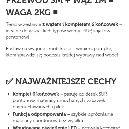
PRZEWÓD 3M + WĄŻ 1M ◾
WAGA 2KG ◾
Teraz w zestawie
z wężem i kompletem 6 końcówek
–
idealne do wszystkich typów wentyli SUP, kajaków i
pontonów!
Postaw na wygodę i mobilność – wybierz pompkę,
która sprawdzi się podczas każdej wyprawy nad wodę!
✅ NAJWAŻNIEJSZE CECHY
Komplet 6 końcówek
– pasuje do desek SUP,
pontonów, materacy dmuchanych, zabawek
nadmuchiwanych i piłek.
Funkcja odpompowania
– szybkie opróżnianie
materacy i pontonów bez wysiłku
Wbudowane oświetlenie LED
– pozwala korzystać