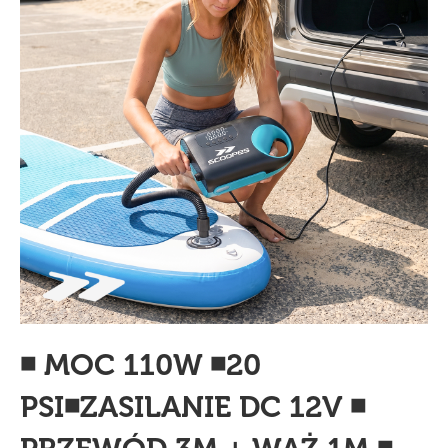
◾ MOC 110W ◾20
PSI◾ZASILANIE DC 12V ◾