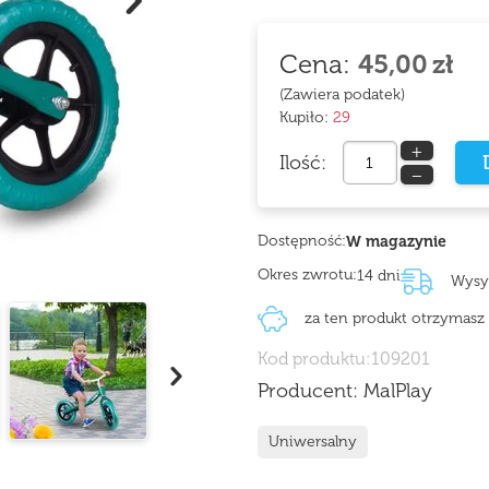
Cena:
45,00
zł
(Zawiera podatek)
Kupiło:
29
+
Ilość:
−
Dostępność:
W magazynie
Okres zwrotu:
14 dni
Wysy
za ten produkt otrzymas
Kod produktu:
109201
Producent:
MalPlay
Uniwersalny