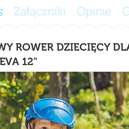
s
Załączniki
Opinie
Y ROWER DZIECIĘCY DLA
EVA 12"