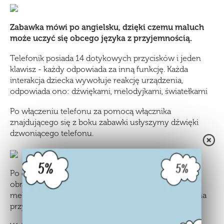
Zabawka mówi po angielsku, dzięki czemu maluch
może uczyć się obcego języka z przyjemnością.
Telefonik posiada 14 dotykowych przycisków i jeden
klawisz - każdy odpowiada za inną funkcję. Każda
interakcja dziecka wywołuje reakcję urządzenia,
odpowiada ono: dźwiękami, melodyjkami, światełkami
Po włączeniu telefonu za pomocą włącznika
znajdującego się z boku zabawki usłyszymy dźwięki
dzwoniącego telefonu.
Po ciśnięciu dotykowych przycisków z kolorowymi
obrazkami usłyszymy nazwy cyfr, nazwy zwierzątek,
melodyjki oraz dźwięki obiektów, które znajdują się na
przyciskach.