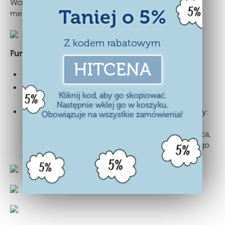
Wciskając dolny klawisz uruchamiamy jedną z 8
Taniej o 5%
melodyjek.
Z kodem rabatowym
Funkcje:
HITCENA
włącznik z boku zabawki
pomarańczowe światełko na dolnym klawiszu
Kliknij kod, aby go skopiować.
podczas zabawy
Następnie wklej go w koszyku.
dźwięki dzwoniącego telefonu, melodyjki, odgłosy:
Obowiązuje na wszystkie zamówienia!
ptaszka, kaczuszki, małpki, konsoli, przychodzącej
wiadomości, filmu, świątecznej piosenki, bicia serca,
budzika, liczenia, dzwoniącego telefonu, robionego
zdjęcia.