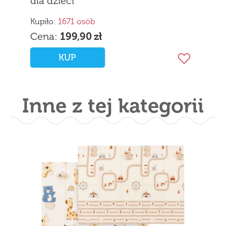
dla dzieci
Kupiło:
1671 osób
Cena:
199,90
zł
KUP
Inne z tej kategorii
Klocki Kons
Kreatywne 
200el.
Kupiło:
87 osó
Cena:
99,9