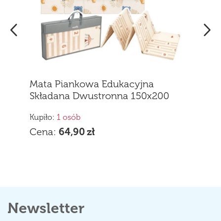
iankowa Edukacyjna
na Dwustronna 150x200
e Pianka XPE dla Dzieci
 osób
64,90
zł
Newsletter