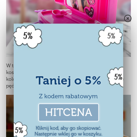
W toaletce znajduje się mnóstwo zmywalnych
kosmetyków, takich jak cała paleta podkładów i
Taniej o 5%
kolorowych cieni do powiek, błyszczyki, róże, a także
pędzelki do nakładania makijażu.
Z kodem rabatowym
HITCENA
Kliknij kod, aby go skopiować.
Następnie wklej go w koszyku.