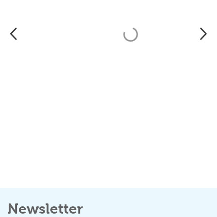
Zestaw Kosmetyków w Torebce z
kokardą Do Malowania Makijażu i
Paznokci
Kupiło:
23 osób
Cena:
29,90
zł
Newsletter