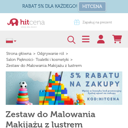
RABAT 5% DLA KAŻDEGO!
HITCENA
dstąp od umowy tutaj
Zapakuj na prezent
>
>
Strona główna
Odgrywanie ról
>
Salon Piękności- Toaletki i kosmetyki
Zestaw do Malowania Makijażu z lustrem
Zestaw do Malowania
Makijażu z lustrem