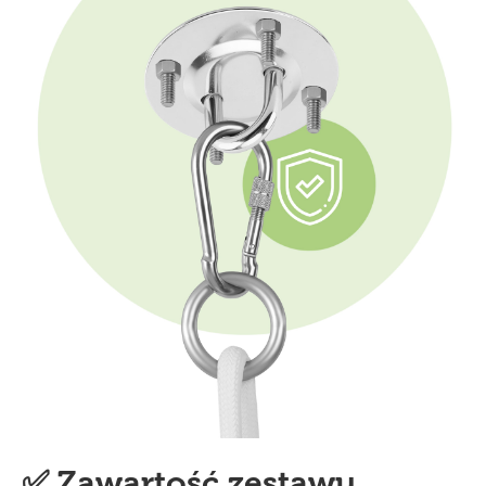
✅ Zawartość zestawu