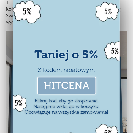
To praktyczny zestaw montażowy pasujący do
kokonów Nesto
, przygotowany w wersji pojedynczej.
Świetnie sprawdzi się wszędzie tam, gdzie kokon
wymaga jednego centralnego punktu zawieszenia.
Taniej o 5%
Z kodem rabatowym
HITCENA
Kliknij kod, aby go skopiować.
Następnie wklej go w koszyku.
Obowiązuje na wszystkie zamówienia!