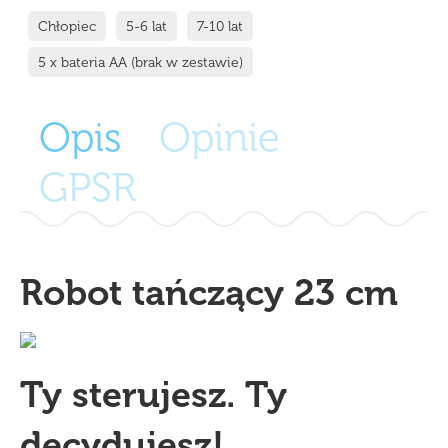
Chłopiec
5-6 lat
7-10 lat
5 x bateria AA (brak w zestawie)
Opis
Opinie
GPSR
Robot tańczący 23 cm
Ty sterujesz. Ty
decydujesz!