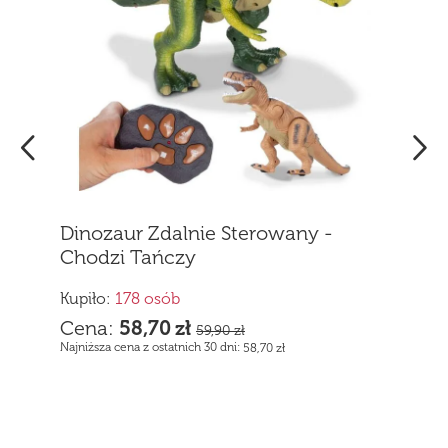
Klocki Magnetyczne Zdjeżdżalnia
Tor dla Kulek 96 elementów
Kupiło:
15 osób
Cena:
69,90
zł