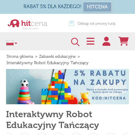
RABAT 5% DLA KAŻDEGO!
HITCENA
dstąp od umowy tutaj
Zapakuj na prezent
>
>
Strona główna
Zabawki edukacyjne
Interaktywny Robot Edukacyjny Tańczący
Interaktywny Robot
Edukacyjny Tańczący