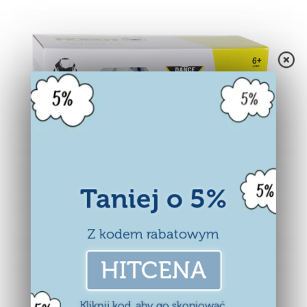
Taniej o 5%
Z kodem rabatowym
HITCENA
Kliknij kod, aby go skopiować.