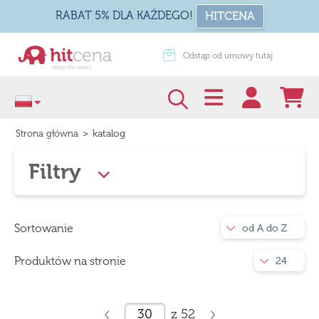
RABAT 5% DLA KAŻDEGO!
HITCENA
dstąp od umowy tutaj
Zapakuj na prezent
>
katalog
Strona główna
Filtry
Sortowanie
od A do Z
Produktów na stronie
24
z
52