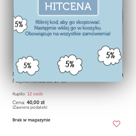
HITCENA
Kliknij kod, aby go skopiować.
Następnie wklej go w koszyku.
Obowiązuje na wszystkie zamówienia!
Narzędzia W Walizce Dla Dzieci Z Wiertarką
Majsterkowanie 17 el.
Kupiło:
12 osób
Cena:
40,00
zł
(Zawiera podatek)
Brak w magazynie