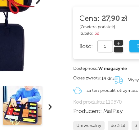
Cena:
27,90
zł
(Zawiera podatek)
Kupiło:
32
+
Ilość:
−
Dostępność:
W magazynie
Okres zwrotu:
14 dni
Wysy
za ten produkt otrzymas
Kod produktu:
110570
Producent:
MalPlay
Uniwersalny
do 3 lat
3-