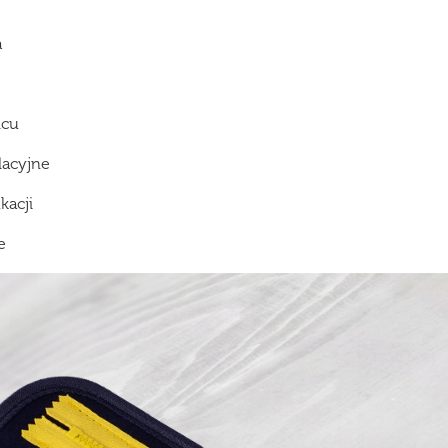
a
lcu
lacyjne
kacji
e