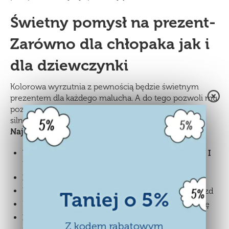
Świetny pomysł na prezent-
Zarówno dla chłopaka jak i
dla dziewczynki
Kolorowa wyrzutnia z pewnością będzie świetnym
prezentem dla każdego malucha. A do tego pozwoli mu
poznać niektóre prawa fizyki oraz zasadę działania
silników odrzutowych.
Najważniejsze cechy i zalety zestawu:
WYRZUTNIA POWIETRZNA DO SAMOCHODÓW I
FIGUREK
Zabawka jest bezpieczna i bardzo łatwa w użyciu
Wystarczy napompować balonik i wystrzelić pojazd
Taniej o 5%
Ulatniające się powietrze wprawia w ruch zabawkę
Zestaw gwarantuje mnóstwo emocji w czasie
Z kodem rabatowym
zabawy