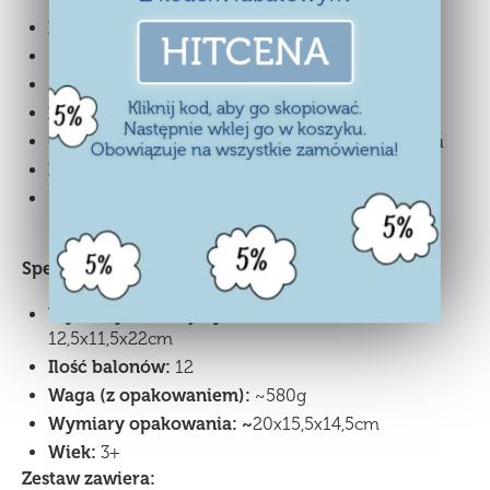
Żywa kolorystyka przyciąga uwagę dzieci
HITCENA
12 BALONÓW W ZESTAWIE
Można stosować balony dokupione osobno
Kliknij kod, aby go skopiować.
Zabawki mogą jeździć lub latać w górę
Następnie wklej go w koszyku.
Obrazkowa instrukcja znajduje się na opakowaniu
Obowiązuje na wszystkie zamówienia!
Zestaw przeznaczony dla dzieci od 3 roku życia
Kolorowe opakowanie sprawdzi się na prezent
Specyfikacja techniczna:
Wymiary wielkiej wyrzutni (zestaw żaba):
12,5x11,5x22cm
Ilość balonów:
12
Waga (z opakowaniem):
~580g
Wymiary opakowania: ~
20x15,5x14,5cm
Wiek:
3+
Zestaw zawiera: