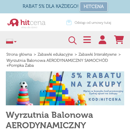
RABAT 5% DLA KAŻDEGO!
HITCENA
365 dni na zwrot
Odstąp od umowy tutaj
>
>
>
Strona główna
Zabawki edukacyjne
Zabawki Interaktywne
Wyrzutnia Balonowa AERODYNAMICZNY SAMOCHÓD
+Pompka Żaba
Wyrzutnia Balonowa
AERODYNAMICZNY