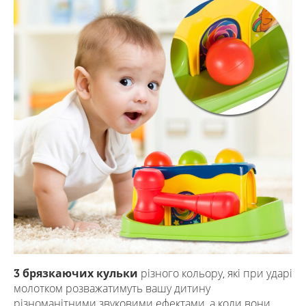
3 брязкаючих кульки
різного кольору, які при ударі
молотком розважатимуть вашу дитину
різноманітними звуковими ефектами, а коли вони