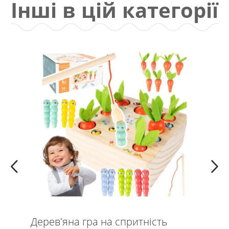
Інші в цій категорії
Інтерактивний музичний килимок
Pianinko із записом
Це куплено:
186 Люди
Ціна:
39,90
zł