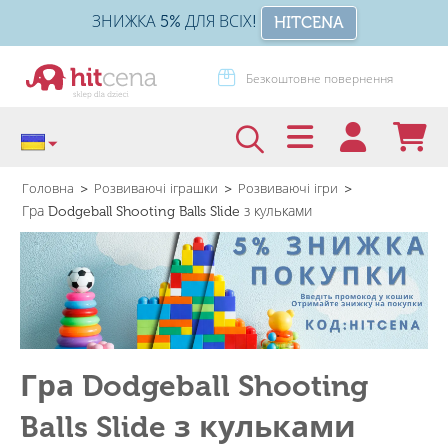
ЗНИЖКА 5% ДЛЯ ВСІХ!
HITCENA
зкоштовне повернення
Пакуй на подарунок
>
>
>
Головна
Розвиваючі іграшки
Розвиваючі ігри
Гра Dodgeball Shooting Balls Slide з кульками
Гра Dodgeball Shooting
Balls Slide з кульками