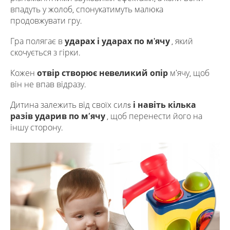
впадуть у жолоб, спонукатимуть малюка
продовжувати гру.
Гра полягає в
ударах і ударах по м'ячу
, який
скочується з гірки.
Кожен
отвір створює невеликий опір
м'ячу, щоб
він не впав відразу.
Дитина залежить від своїх силs
і навіть кілька
разів ударив по м’ячу
, щоб перенести його на
іншу сторону.