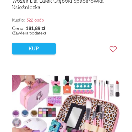
Wózek Dla Lalek Głęboki Spacerówka
Księżniczka
Kupiło:
322 osób
Cena:
181,89
zł
(Zawiera podatek)
KUP