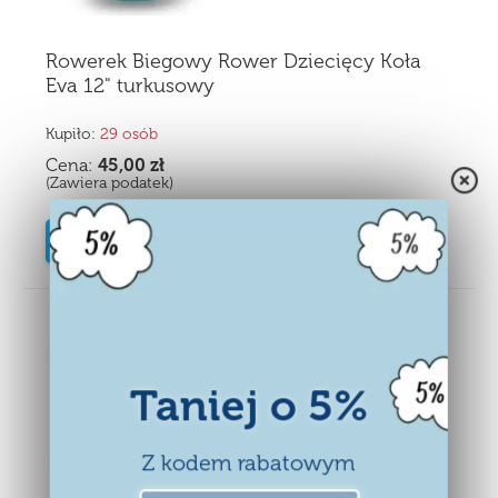
Rowerek Biegowy Rower Dziecięcy Koła
Eva 12" turkusowy
Kupiło:
29 osób
Cena:
45,00
zł
(Zawiera podatek)
KUP
Promocja
-2%
Taniej o 5%
Z kodem rabatowym