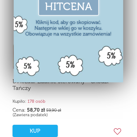
HITCENA
Kliknij kod, aby go skopiować.
Następnie wklej go w koszyku.
Obowiązuje na wszystkie zamówienia!
Dinozaur Zdalnie Sterowany - Chodzi
Tańczy
Kupiło:
178 osób
Cena:
58,70
zł
59,90
zł
(Zawiera podatek)
KUP