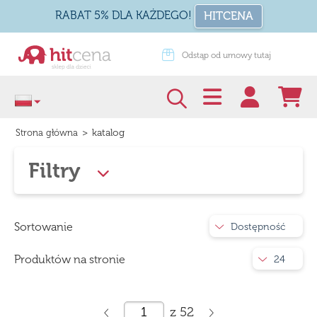
RABAT 5% DLA KAŻDEGO!
HITCENA
dstąp od umowy tutaj
Zapakuj na prezent
>
katalog
Strona główna
Filtry
Sortowanie
Dostępność
Produktów na stronie
24
z
52